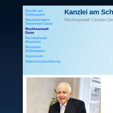
Kanzlei am Sch
Kanzlei am
Schlosspark
Rechtsanwalt Carsten Ge
Steuerberaterin
Siewertsen-Geier
Rechtsanwalt
Geier
Rechtsanwalt
Moschner
Büroteam
Schlosspark
Impressum
Datenschutzerklärung