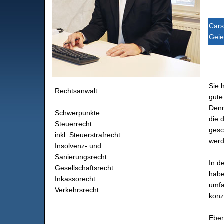
Cars
Geie
Sie 
Rechtsanwalt
gute
Denn
Schwerpunkte:
die 
Steuerrecht
gesc
inkl. Steuerstrafrecht
werd
Insolvenz- und
Sanierungsrecht
In d
Gesellschaftsrecht
habe
Inkassorecht
umf
Verkehrsrecht
konz
Eben